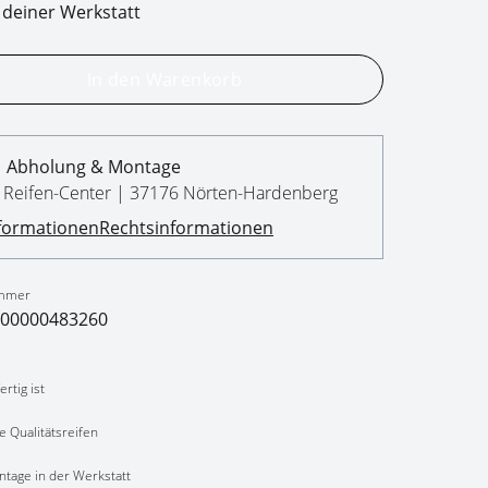
 deiner Werkstatt
In den Warenkorb
Abholung & Montage
 & Reifen-Center | 37176 Nörten-Hardenberg
formationen
Rechtsinformationen
mmer
00000483260
rtig ist
e Qualitätsreifen
ntage in der Werkstatt