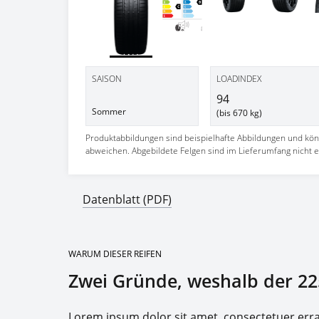
SAISON
LOADINDEX
94
Sommer
(bis 670 kg)
Produktabbildungen sind beispielhafte Abbildungen und kö
abweichen. Abgebildete Felgen sind im Lieferumfang nicht e
Datenblatt (PDF)
WARUM DIESER REIFEN
Zwei Gründe, weshalb der 22
Lorem ipsum dolor sit amet, consectetuer er