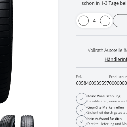
schon in 1-3 Tage bei
Vollrath Autoteile
Händlerin
EAN
Produktnu
6958460939597
0000000
Keine Vorauszahlung
Bezahle erst, wenn alles fe
Geprüfte Markenreifen
Sicherheit durch getestet
Kein Aufwand für dich
Direkte Lieferung und Mo