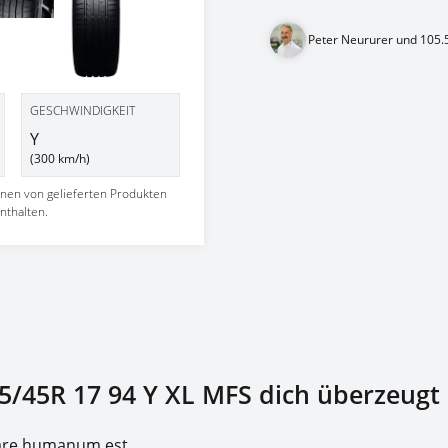
Next image
Peter Neururer und 105.
GESCHWINDIGKEIT
Y
(300 km/h)
nnen von gelieferten Produkten
nthalten.
5/45R 17 94 Y XL MFS dich überzeugt
rare humanum est.