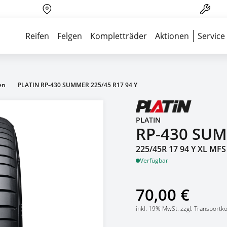
Über 700 Partnerwerkstätten
Reife
Reifen
Felgen
Kompletträder
Aktionen
Service
en
PLATIN RP-430 SUMMER 225/45 R17 94 Y
PLATIN
RP-430 SU
225/45R 17 94 Y XL MFS
Verfügbar
70,00 €
inkl. 19% MwSt. zzgl. Transportk