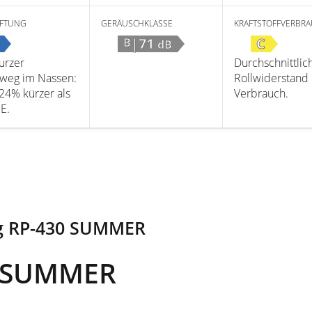
FTUNG
GERÄUSCHKLASSE
KRAFTSTOFFVERBR
|71
C
B
dB
urzer
Durchschnittlic
weg im Nassen:
Rollwiderstand
 24% kürzer als
Verbrauch.
 E.
g RP-430 SUMMER
0 SUMMER