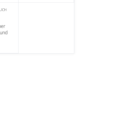
AUCH
her
 und