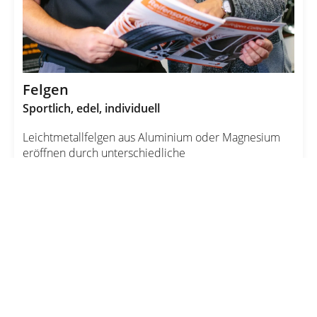
Felgen
Sportlich, edel, individuell
Leichtmetallfelgen aus Aluminium oder Magnesium
eröffnen durch unterschiedliche
Herstellungsverfahren vielfältigste Möglichkeiten in
Ausführung, Oberfläche und Design: von der
einteiligen, pulverbeschichteten Gussfelge,
mehrfarbig lackiert, bis zu zwei- oder dreiteiligen
Felgen mit hochglanzpolierten Schüsseln.
Gerade darum bieten sich Alufelgen an, um das
Fahrzeug optisch aufzuwerten und ihm einen
Ausdruck individueller Persönlichkeit zu verleihen.